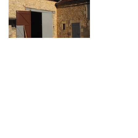
Le mois passe vite mais cette 
année à la différence de l’année 
dernière, la saison peine à 