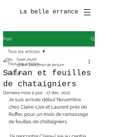
La belle errance
Post
Tous les articles
Galel Jourih
Tous les articles
13 déc. 2021
3 min de lecture
Safran et feuilles
Pologne
de chataigniers
Dernière mise à jour :
17 déc. 2021
Je suis arrivée début Novembre 
chez Claire-Lise et Laurent près de 
Ruffec pour un mois de ramassage 
de feuilles de châtaigniers.
J’ai rencontré Claire-Lise au centre 