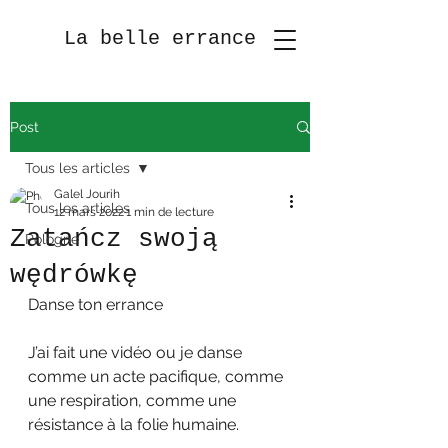
La belle errance
Post
Tous les articles
Galel Jourih
Tous les articles
12 mars 2022
1 min de lecture
Zatańcz swoją
Pologne
wędrówkę
Danse ton errance
J’ai fait une vidéo ou je danse 
comme un acte pacifique, comme 
une respiration, comme une 
résistance à la folie humaine.  