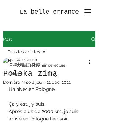
La belle errance
Post
Tous les articles
Galel Jourih
Tous les articles
20 déc. 2021
6 min de lecture
Polska zimą
Pologne
Dernière mise à jour :
21 déc. 2021
Un hiver en Pologne.
Ça y est, j'y suis.
Après plus de 2000 km, je suis 
arrivé en Pologne hier soir.